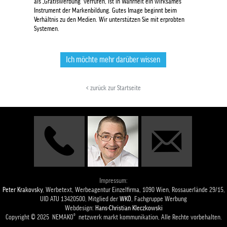
als „Gratiswerbung“ verrufen, ist in Wahrheit ein wirksames
Instrument der Markenbildung. Gutes Image beginnt beim
Verhältnis zu den Medien. Wir unterstützen Sie mit erprobten
Systemen.
Ich möchte mehr darüber wissen
< zurück zur Startseite
Impressum:
Peter Krakovsky
, Werbetext, Werbeagentur Einzelfirma, 1090 Wien, Rossauerlände 29/15,
UID ATU 13420500, Mitglied der
WKÖ
, Fachgruppe Werbung
Webdesign:
Hans-Christian Kleczkowski
Copyright © 2025 NEMAKO® netzwerk markt kommunikation, Alle Rechte vorbehalten.